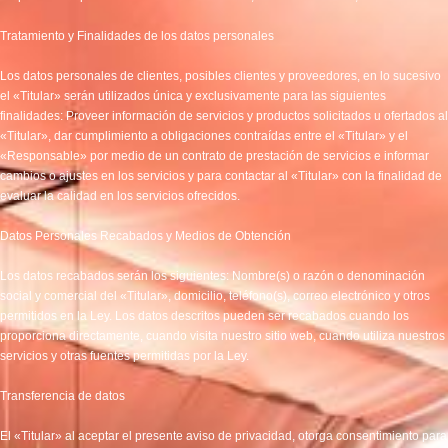
Tratamiento y Finalidades de los datos personales
Los datos personales de clientes, posibles clientes y proveedores, en lo sucesivo
el «Titular» serán utilizados única y exclusivamente para las siguientes
finalidades: Proveer información de servicios y productos solicitados u ofertados al
«Titular», dar cumplimiento a obligaciones contraídas entre el «Titular» y el
«Responsable» por medio de un contrato de prestación de servicios e informar
cambios o ajustes en los servicios y para contactar al «Titular» con la finalidad de
evaluar la calidad en los servicios ofrecidos.
Datos Personales Recabados y Medios de Obtención
Los datos recabados serán los siguientes: Nombre(s) o razón o denominación
social y comercial del «Titular», domicilio, teléfono(s), correo electrónico y otros
permitidos en la Ley. Los datos descritos pueden ser recabados cuando los
proporciona directamente, cuando visita nuestro sitio web, cuando utiliza nuestros
servicios y otras fuentes permitidas por la Ley.
Transferencia de datos
El «Titular» al aceptar el presente aviso de privacidad, otorga consentimiento para