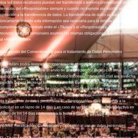
que los datos recabados puedan ser transferidos a terceros proveedores de
servicios del «Responsable» siempre y cuando no exprese por escrito su
oposición a la transferencia de datos. La transferencia de datos se dará
únicamente cuando esta información sea necesaria para la debida operación y
cumplimiento del contrato entre el «Titular» y el «Responsable». Dicho tercero
receptor de datos personales asumirá las mismas obligaciones que corresponden
al «Responsable».
Revocación del Consentimiento para el tratamiento de Datos Personales
El «Titular» podrá revocar el consentimiento otorgado para el tratamiento de sus
datos personales mediante el envío de una petición por escrito con firma
autografa y enviada al correo electrónico informes@hpeventos.com.mx, en dicha
petición deberá expresar los motivos por los que solicita la revocación y
acompañada de un medio de contacto que puede ser teléfono y/o correo
electrónico para dar seguimiento a la solicitud de revocación de consentimiento
de tratamiento de datos personales. El «Responsable» dará respuesta a la
solicitud en un lapso de 14 días y en caso de ser procedente se hará efectiva en
dentro de los 14 días posteriores a la fecha en que se comunica la respuesta.
Acceso, Rectificación, Cancelación y Oposición al uso de datos personales
El «Titular» tiene derecho a acceder, rectificar y cancelar sus datos personales, así