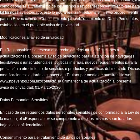
como oponerse al tratamiento de los mismos o revocar el consentimiento que para
tal fin nos haya otorgado, esto lo podrá realizar mediante el mismo procedimiento
para la Revocación del Consentimiento para el Tratamiento de Datos Personales,
establecido en el presente aviso de privacidad.
Modificaciones al aviso de privacidad
El «Responsable» se reserva el derecho de efectuar modificaciones o
actualizaciones al presente aviso de privacidad para la atención de novedades
legislativas o jurisprudenciales, políticas internas, nuevos requerimientos para la
prestación u ofrecimiento de servicios o productos y prácticas del mercado. Dichas
modificaciones se darán a conocer al «Titular» por medio de nuestro sitio web
www.hpeventos.com.mx/contacto, la última fecha de actualización al presente
aviso de privacidad: 01/Marzo/2020.
Datos Personales Sensibles
En caso de ser requeridos datos personales sensibles de conformidad a la Ley de
la materia, el «Responsable» se compromete a que los mismos sean tratados
bajo total confidencialidad.
Consentimiento para el tratamiento de datos personales