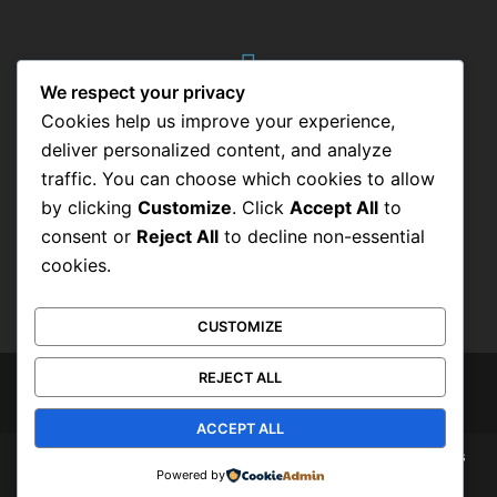
We respect your privacy
informes@hpeventos.com.mx
Cookies help us improve your experience,
Consulta nuestro aviso de privacidad
deliver personalized content, and analyze
traffic. You can choose which cookies to allow
by clicking
Customize
. Click
Accept All
to
consent or
Reject All
to decline non-essential
Atención vía telefónica o Whats App
cookies.
+52 55 8425 3562
CUSTOMIZE
REJECT ALL
ACCEPT ALL
High Planning Eventos Sociales es una marca registrada, todos los
Powered by
derechos reservados.