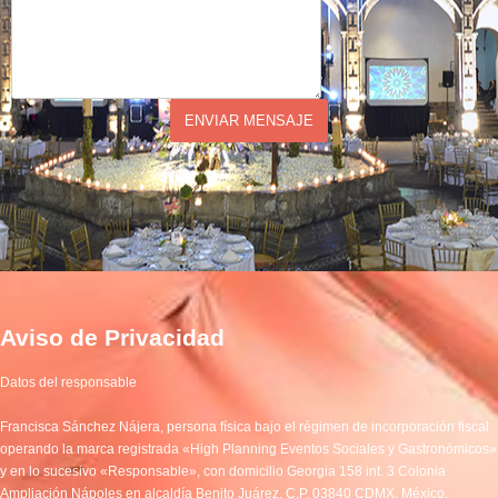
ENVIAR MENSAJE
Aviso de Privacidad
Datos del responsable
Francisca Sánchez Nájera, persona física bajo el régimen de incorporación fiscal
operando la marca registrada «High Planning Eventos Sociales y Gastronómicos»
y en lo sucesivo «Responsable», con domicilio Georgia 158 int. 3 Colonia
Ampliación Nápoles en alcaldía Benito Juárez, C.P. 03840 CDMX, México.